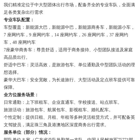
我们精准定位于中大型团体出行市场，配备齐全的专业车队，全面满
足各类复杂出行需求
专业车队配置：
车型覆盖：新能源大巴，新能源中巴，新能源商务车，新能源小车，
7 座网约车，9 座网约车，14 座网约车，26 座网约车，37 座网约
车，48 座网约车
7座豪华商务车：尊贵舒适，适用于商务接待、小型团队接送及家庭
高品质出行。
舒适中巴车：灵活高效，是旅游包车、单位通勤及中型团队活动的理
想选择。
豪华大巴车：安全宽敞，为长途旅行、大型活动及定点班车提供可靠
保障。
全方位服务场景：
日常通勤：
上下班租车
、企业直通车、学校接送、站点班车。
旅游活动：旅游包车、航展包车、影视租车、婚礼配车。
个性定制：提供日租、月租、年租等多种灵活租赁方式，并可配备英
文驾驶员，满足珠三角及港澳地区深度商务出行需求。
服务单位（部分）情况：
部队单位 8 家（广东省总队执勤第一支队、中国人民解放军75771部