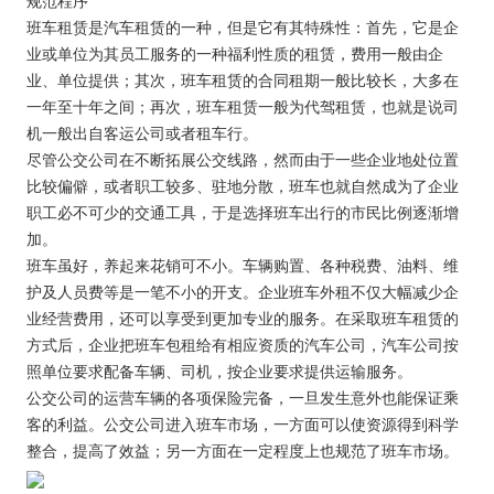
规范程序
班车租赁是汽车租赁的一种，但是它有其特殊性：首先，它是企
业或单位为其员工服务的一种福利性质的租赁，费用一般由企
业、单位提供；其次，班车租赁的合同租期一般比较长，大多在
一年至十年之间；再次，班车租赁一般为代驾租赁，也就是说司
机一般出自客运公司或者租车行。
尽管公交公司在不断拓展公交线路，然而由于一些企业地处位置
比较偏僻，或者职工较多、驻地分散，班车也就自然成为了企业
职工必不可少的交通工具，于是选择班车出行的市民比例逐渐增
加。
班车虽好，养起来花销可不小。车辆购置、各种税费、油料、维
护及人员费等是一笔不小的开支。企业班车外租不仅大幅减少企
业经营费用，还可以享受到更加专业的服务。在采取班车租赁的
方式后，企业把班车包租给有相应资质的汽车公司，汽车公司按
照单位要求配备车辆、司机，按企业要求提供运输服务。
公交公司的运营车辆的各项保险完备，一旦发生意外也能保证乘
客的利益。公交公司进入班车市场，一方面可以使资源得到科学
整合，提高了效益；另一方面在一定程度上也规范了班车市场。